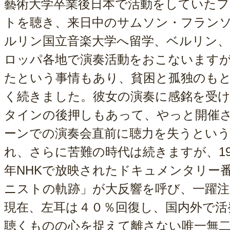
藝術大学卒業後日本で活動をしていた
トを聴き、来日中のサムソン・フラン
ルリン国立音楽大学へ留学、ベルリン
ロッパ各地で演奏活動をおこないます
たという事情もあり、貧困と孤独のも
く続きました。彼女の演奏に感銘を受
タインの後押しもあって、やっと開催
ーンでの演奏会直前に聴力を失うとい
れ、さらに苦難の時代は続きますが、199
年NHKで放映されたドキュメンタリー
ニストの軌跡」が大反響を呼び、一躍注
現在、左耳は４０％回復し、国内外で活
聴くものの心を捉えて離さない唯一無